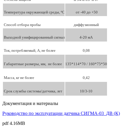
Температура окружающей среды, ºС
от -40 до +50
Способ отбора пробы
диффузионный
Выходной унифицированный сигнал
4-20 мА
Ток, потребляемый, А, не более
0,08
Габаритные размеры, мм, не более
135*114*70 / 160*75*50
Масса, кг не более
0,42
Срок службы системы/датчика, лет
10/3-10
Документация и материалы
Руководство по эксплуатации датчика СИГМА-03_ДВ (К)
pdf
4.16MB