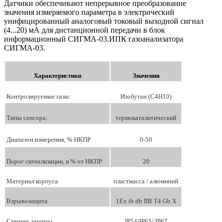
Датчики обеспечивают непрерывное преобразование
значения измеряемого параметра в электрический
унифицированный аналоговый токовый выходной сигнал
(4...20) мА для дистанционной передачи в блок
информационный СИГМА-03.ИПК газоанализатора
СИГМА-03.
Характеристики
Значения
Контролируемые газы:
Изобутан (C4H10)
Типы сенсора:
термокаталитический
Диапазон измерения, % НКПР
0-50
Порог сигнализации, в % от НКПР
20
Материал корпуса
пластмасса / алюминий
Взрывозащита
1Ех ib db IIB T4 Gb X
Степень защиты
IP54/IP65/ IP67