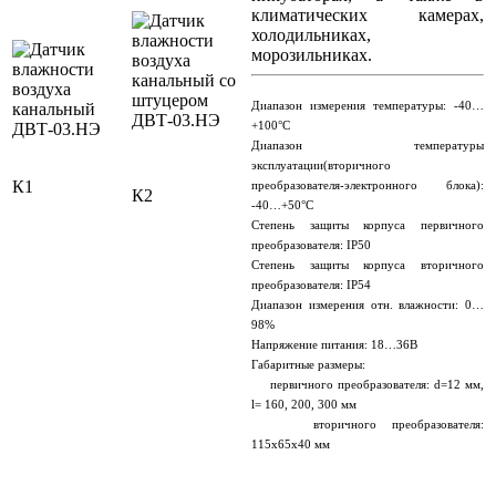
климатических камерах,
холодильниках,
морозильниках.
Диапазон измерения температуры: -40…
+100°С
Диапазон температуры
эксплуатации(вторичного
К1
преобразователя-электронного блока):
К2
-40…+50°С
Степень защиты корпуса первичного
преобразователя: IP50
Степень защиты корпуса вторичного
преобразователя: IP54
Диапазон измерения отн. влажности: 0…
98%
Напряжение питания: 18…36В
Габаритные размеры:
первичного преобразователя: d=12 мм,
l= 160, 200, 300 мм
вторичного преобразователя:
115х65х40 мм