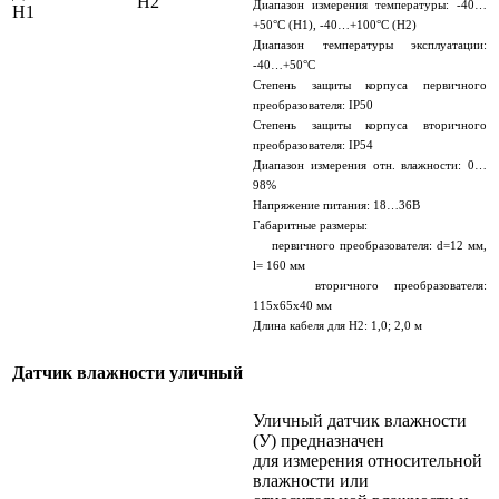
Н2
Диапазон измерения температуры: -40…
Н1
+50°С (Н1), -40…+100°С (Н2)
Диапазон температуры эксплуатации:
-40…+50°С
Степень защиты корпуса первичного
преобразователя: IP50
Степень защиты корпуса вторичного
преобразователя: IP54
Диапазон измерения отн. влажности: 0…
98%
Напряжение питания: 18…36В
Габаритные размеры:
первичного преобразователя: d=12 мм,
l= 160 мм
вторичного преобразователя:
115х65х40 мм
Длина кабеля для Н2: 1,0; 2,0 м
Датчик влажности уличный
Уличный датчик влажности
(У) предназначен
для измерения относительной
влажности или