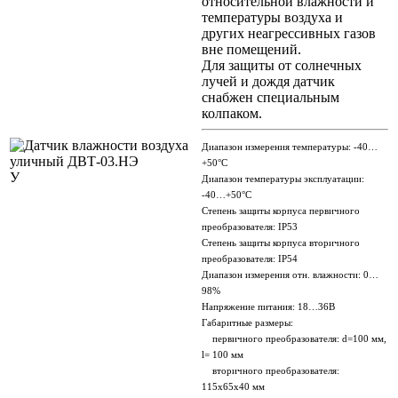
относительной влажности и
температуры воздуха и
других неагрессивных газов
вне помещений.
Для защиты от солнечных
лучей и дождя датчик
снабжен специальным
колпаком.
Диапазон измерения температуры: -40…
+50°С
У
Диапазон температуры эксплуатации:
-40…+50°С
Степень защиты корпуса первичного
преобразователя: IP53
Степень защиты корпуса вторичного
преобразователя: IP54
Диапазон измерения отн. влажности: 0…
98%
Напряжение питания: 18…36В
Габаритные размеры:
первичного преобразователя: d=100 мм,
l= 100 мм
вторичного преобразователя:
115х65х40 мм