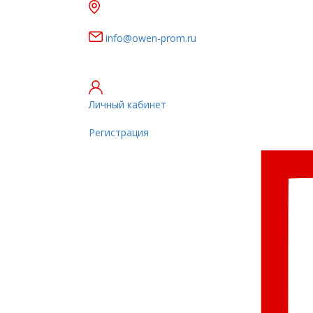
г. Санкт-Петербург, ул. Верхняя, 4А,
второй этаж
info@owen-prom.ru
Сделано в России.
Имеет значение
Личный кабинет
Регистрация