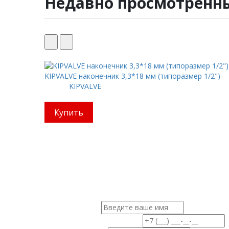
Недавно просмотренн
Новинка
В наличии
KIPVALVE наконечник 3,3*18 мм (типоразмер 1/2")
Бренд:
KIPVALVE
Цена: 381 руб.
Купить
Мы позаботимся обо вс
Ваш персональный менеджер
Ваше имя
Ваш номер телефона