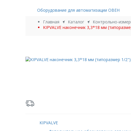
Категории
Оборудование для автоматизации ОВЕН
Главная
Каталог
Контрольно-измер
KIPVALVE наконечник 3,3*18 мм (типоразмер
Новинка
В наличии
KIPVALVE наконечник
Артикул: 4356
Цена:
381 руб.
ДОСТАВКА по России - бесплатно
Бренд:
KIPVALVE