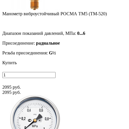
Манометр виб­ро­ус­той­чи­вый РОСМА ТМ5 (ТМ-520)
Диапазон показаний давлений, МПа:
0...6
Присоединение:
радиальное
Резьба присоединения:
G½
Купить
2095 руб.
2095 руб.