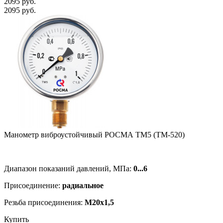
2095 руб.
2095 руб.
Манометр виб­ро­ус­той­чи­вый РОСМА ТМ5 (ТМ-520)
Диапазон показаний давлений, МПа:
0...6
Присоединение:
радиальное
Резьба присоединения:
M20x1,5
Купить