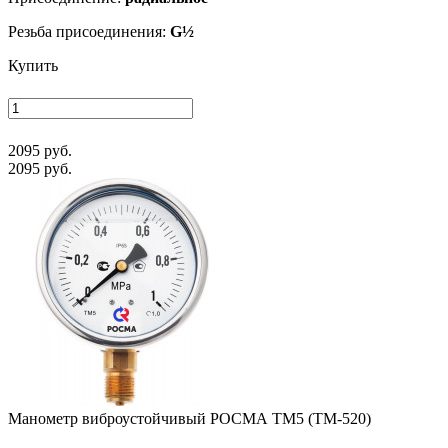
Резьба присоединения:
G½
Купить
2095 руб.
2095 руб.
Манометр виб­ро­ус­той­чи­вый РОСМА ТМ5 (ТМ-520)