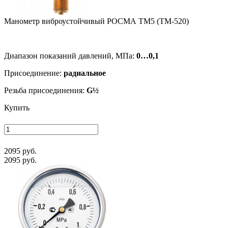
Манометр виб­ро­ус­той­чи­вый РОСМА ТМ5 (ТМ-520)
Диапазон показаний давлений, МПа:
0…0,1
Присоединение:
радиальное
Резьба присоединения:
G½
Купить
2095 руб.
2095 руб.