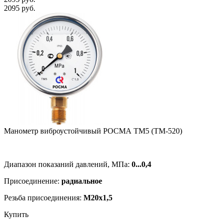
2095 руб.
Манометр виб­ро­ус­той­чи­вый РОСМА ТМ5 (ТМ-520)
Диапазон показаний давлений, МПа:
0...0,4
Присоединение:
радиальное
Резьба присоединения:
M20x1,5
Купить