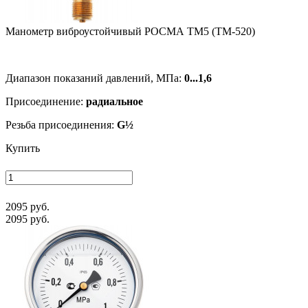
Манометр виб­ро­ус­той­чи­вый РОСМА ТМ5 (ТМ-520)
Диапазон показаний давлений, МПа:
0...1,6
Присоединение:
радиальное
Резьба присоединения:
G½
Купить
2095 руб.
2095 руб.