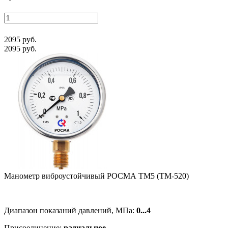
2095 руб.
2095 руб.
Манометр виб­ро­ус­той­чи­вый РОСМА ТМ5 (ТМ-520)
Диапазон показаний давлений, МПа:
0...4
Присоединение:
радиальное