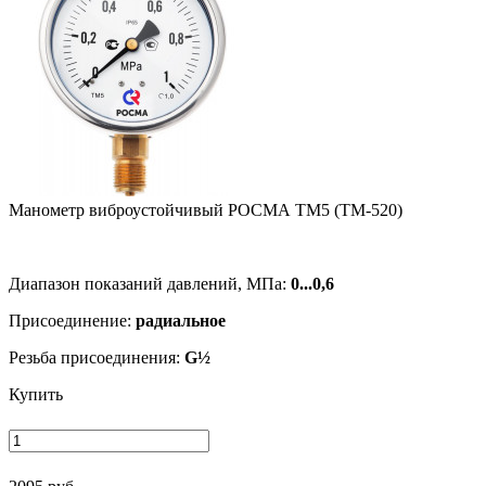
Манометр виб­ро­ус­той­чи­вый РОСМА ТМ5 (ТМ-520)
Диапазон показаний давлений, МПа:
0...0,6
Присоединение:
радиальное
Резьба присоединения:
G½
Купить