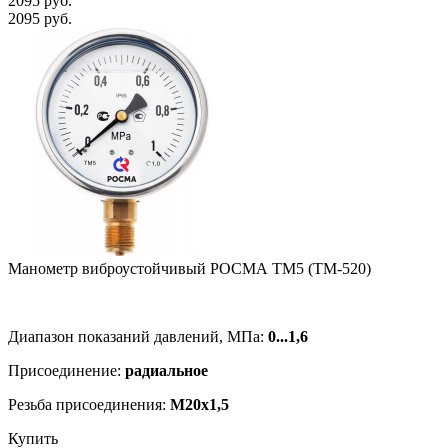
2095 руб.
2095 руб.
Манометр виб­ро­ус­той­чи­вый РОСМА ТМ5 (ТМ-520)
Диапазон показаний давлений, МПа:
0...1,6
Присоединение:
радиальное
Резьба присоединения:
M20x1,5
Купить