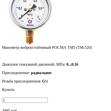
Манометр виб­ро­ус­той­чи­вый РОСМА ТМ5 (ТМ-520)
Диапазон показаний давлений, МПа:
0...0,16
Присоединение:
радиальное
Резьба присоединения:
G½
Купить
2095 руб.