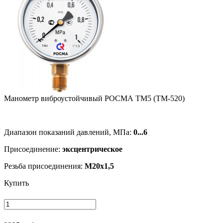
Манометр виб­ро­ус­той­чи­вый РОСМА ТМ5 (ТМ-520)
Диапазон показаний давлений, МПа:
0...6
Присоединение:
эксцентрическое
Резьба присоединения:
M20x1,5
Купить