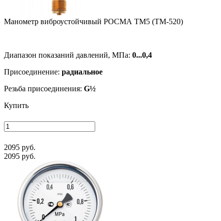
Манометр виб­ро­ус­той­чи­вый РОСМА ТМ5 (ТМ-520)
Диапазон показаний давлений, МПа:
0...0,4
Присоединение:
радиальное
Резьба присоединения:
G½
Купить
2095 руб.
2095 руб.