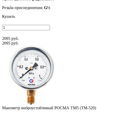
Резьба присоединения:
G½
Купить
2095 руб.
2095 руб.
Манометр виб­ро­ус­той­чи­вый РОСМА ТМ5 (ТМ-520)