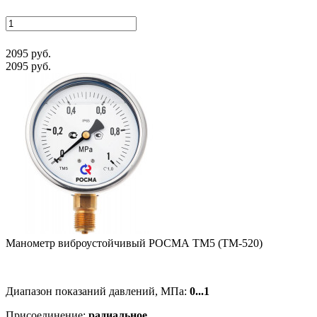
2095 руб.
2095 руб.
Манометр виб­ро­ус­той­чи­вый РОСМА ТМ5 (ТМ-520)
Диапазон показаний давлений, МПа:
0...1
Присоединение:
радиальное