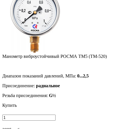
Манометр виб­ро­ус­той­чи­вый РОСМА ТМ5 (ТМ-520)
Диапазон показаний давлений, МПа:
0...2,5
Присоединение:
радиальное
Резьба присоединения:
G½
Купить