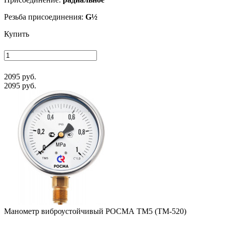
Резьба присоединения:
G½
Купить
2095 руб.
2095 руб.
Манометр виб­ро­ус­той­чи­вый РОСМА ТМ5 (ТМ-520)