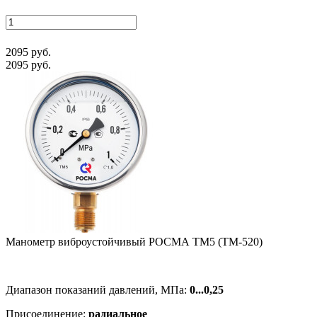
2095 руб.
2095 руб.
Манометр виб­ро­ус­той­чи­вый РОСМА ТМ5 (ТМ-520)
Диапазон показаний давлений, МПа:
0...0,25
Присоединение:
радиальное