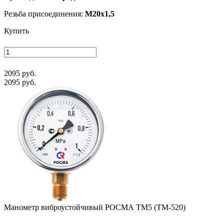
Резьба присоединения:
M20x1,5
Купить
2095 руб.
2095 руб.
Манометр виб­ро­ус­той­чи­вый РОСМА ТМ5 (ТМ-520)