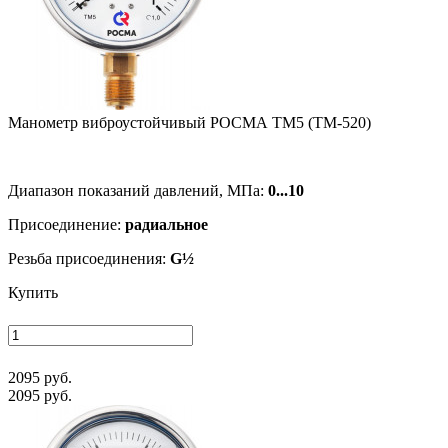
Манометр виб­ро­ус­той­чи­вый РОСМА ТМ5 (ТМ-520)
Диапазон показаний давлений, МПа:
0...10
Присоединение:
радиальное
Резьба присоединения:
G½
Купить
2095 руб.
2095 руб.