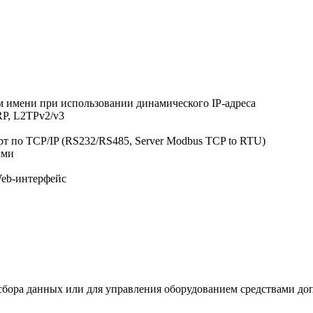
имени при использовании динамического IP-адреса
P, L2TPv2/v3
т по TCP/IP (RS232/RS485, Server Modbus TCP to RTU)
ами
Web-интерфейс
сбора данных или для управления оборудованием средствами до