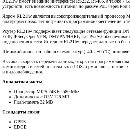
RL21lw имеет внешние интерфейсы RS232, RS485, а также 7 GPI
устройств, есть возможность питания по passive PoE через Port 
Ядром RL21lw является высокопроизводительный процессор MI
платформа позволяет встраивать программное обеспечение и т
Роутер RL21lw поддерживает следующие сетевые функции DNS,
EoIP, IPSec, OpenVPN, DMVPN/NHRP, L2TPv2/v3 обеспечивает
подключения к сети Интернет RL21lw передает данные по бесп
Широкий диапазон рабочих температур (–40…+65°C) позволяет
Высокая скорость передачи данных, открытая программная пл
компьютеров и сетей, платежных и POS-терминалов, торговых 
и видеонаблюдения.
Аппаратная часть:
Процессор MIPS 24KEc 580 Mhz
Динамическое ОЗУ 128 MB
Flash-память 32 MB
Стандарты связи:
GPRS
EDGE