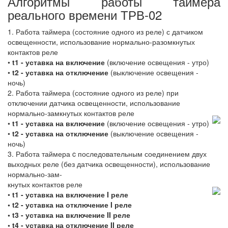
Алгоритмы работы таймера
реального времени ТРВ-02
1. Работа таймера (состояние одного из реле) с датчиком
освещенности, использование нормально-разомкнутых
контактов реле
•
t1 - уставка на включение
(включение освещения - утро)
•
t2 - уставка на отключение
(выключение освещения -
ночь)
2. Работа таймера (состояние одного из реле) при
отключении датчика освещенности, использование
нормально-замкнутых контактов реле
•
t1 - уставка на включение
(включение освещения - утро)
•
t2 - уставка на отключение
(выключение освещения -
ночь)
3. Работа таймера c последовательным соединением двух
выходных реле (без датчика освещенности), использование
нормально-зам-
кнутых контактов реле
•
t1 - уставка на включение I реле
• t2 - уставка на отключение I реле
• t3 - уставка на включение II реле
• t4 - уставка на отключение II реле