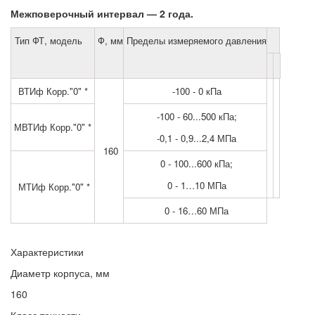
Межповерочный интервал — 2 года.
Тип ФТ, модель
Ф, мм
Пределы измеряемого давления
ВТИф Корр."0" *
-100 - 0 кПа
-100 - 60...500 кПа;
МВТИф Корр."0" *
-0,1 - 0,9...2,4 МПа
160
0 - 100...600 кПа;
0 - 1…10 МПа
МТИф Корр."0" *
0 - 16…60 МПа
Характеристики
Диаметр корпуса, мм
160
Класс точности