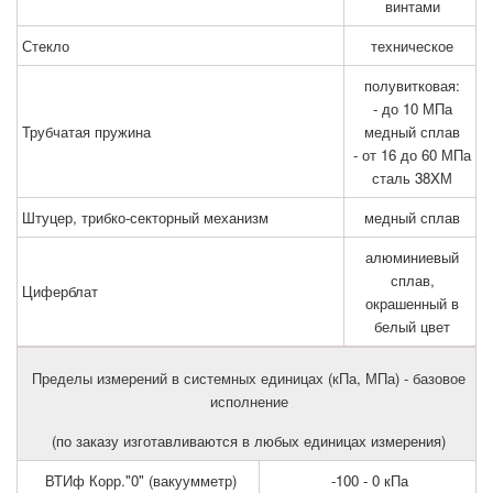
винтами
Стекло
техническое
полувитковая:
- до 10 МПа
Трубчатая пружина
медный сплав
- от 16 до 60 МПа
сталь 38XМ
Штуцер, трибко-секторный механизм
медный сплав
алюминиевый
сплав,
Циферблат
окрашенный в
белый цвет
Пределы измерений в системных единицах (кПа, МПа) - базовое
исполнение
(по заказу изготавливаются в любых единицах измерения)
ВТИф Корр."0" (вакуумметр)
-100 - 0 кПа