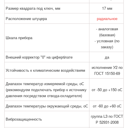
Размер квадрата под ключ, мм
17 мм
Расположение штуцера
радиальное
- аналоговая
(базовая)
Шкала прибора
- условная (по
заказу)
Внешний корректор "0" на циферблате
да
исполнение У2 по
Устойчивость к климатическим воздействиям
ГОСТ 15150-69
Диапазон температур измеряемой среды, оС
(рекомендуем подключать прибор к источнику
от -50 до +150 оС
давления посредством отвода-охладителя)
Диапазон температуры окружающей среды, оС
от -60 до +60 оС
группа L3 по ГОСТ
Виброзащищенность
Р 52931-2008