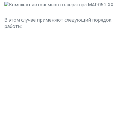
В этом случае применяют следующий порядок
работы:
На проталкивающем устройстве вместо
автономного генератора установить деталь
пробку;
С помощью проталкивающего устройства
протолкнуть пробку до конца канала;
Пробку заменить на автономный генератор с
аккумулятором и крышкой;
Прицепить вспомогательный трос к крышке с
помощью карабина;
Произвести трассировку коммуникации,
перемещая (вытягивая) автономный генератор
при помощи проталкивающего устройства.
Комплект автономного генератора МАГ-05.2.ХХ