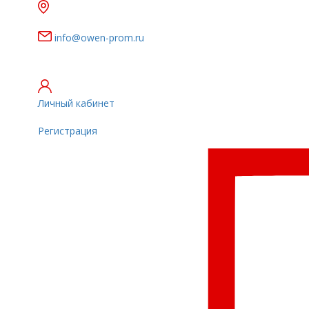
г. Санкт-Петербург, ул. Верхняя, 4А,
второй этаж
info@owen-prom.ru
Сделано в России.
Имеет значение
Личный кабинет
Регистрация