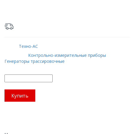
Артикул: mag-05-2-40
Цена:
99900 руб.
ДОСТАВКА по России - бесплатно
Бренд:
Техно-АС
Категории:
Контрольно-измерительные приборы
,
Генераторы трассировочные
Купить
Описание
Комплектация
Характеристики
Отзывов (0)