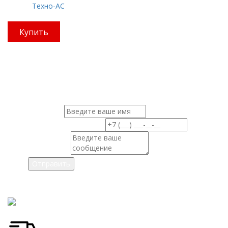
Бренд:
Техно-АС
Цена: 99900 руб.
Купить
Мы позаботимся обо всем!
Ваш персональный менеджер
Ваше имя
Ваш номер телефона
Сообщение
Нажимая на кнопку, Вы соглашаетесь на обработку
персональных данных