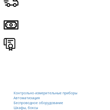
ДОСТАВКА по России - бесплатно возможна доставка в
СНГ
Возможен наличный и безналичный расчет
Надежный отечественный производитель
Контрольно-измерительные приборы
Автоматизация
Беспроводное оборудование
Шкафы, боксы